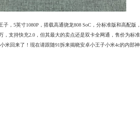
子，5英寸1080P，搭载高通骁龙808 SoC，分标准版和高配
后1300万，支持快充2.0，但其最大的卖点还是双卡全网通，售价为标准版
夫小米回来了！现在请跟随91拆来揭晓安卓小王子小米4c的内部