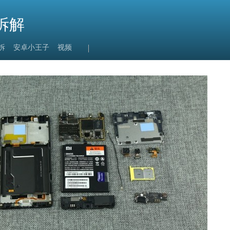
拆解
拆
安卓小王子
视频