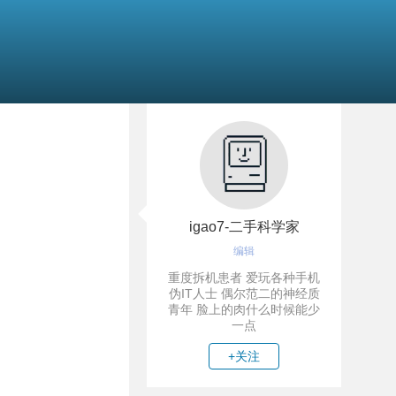
igao7-二手科学家
编辑
重度拆机患者 爱玩各种手机
伪IT人士 偶尔范二的神经质
青年 脸上的肉什么时候能少
一点
+关注