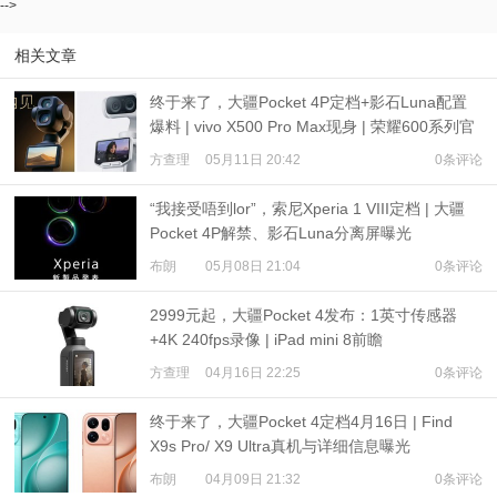
-->
相关文章
终于来了，大疆Pocket 4P定档+影石Luna配置
爆料 | vivo X500 Pro Max现身 | 荣耀600系列官
宣 ：肖战代言
方查理
05月11日 20:42
0条评论
“我接受唔到lor”，索尼Xperia 1 VIII定档 | 大疆
Pocket 4P解禁、影石Luna分离屏曝光
布朗
05月08日 21:04
0条评论
2999元起，大疆Pocket 4发布：1英寸传感器
+4K 240fps录像 | iPad mini 8前瞻
方查理
04月16日 22:25
0条评论
终于来了，大疆Pocket 4定档4月16日 | Find
X9s Pro/ X9 Ultra真机与详细信息曝光
布朗
04月09日 21:32
0条评论