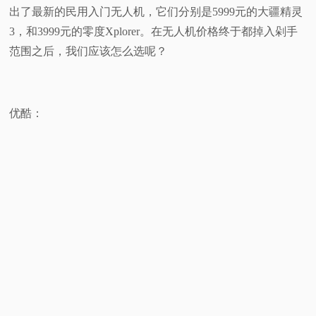
出了最新的民用入门无人机，它们分别是5999元的大疆精灵
视
3，和3999元的零度Xplorer。在无人机价格终于都掉入剁手
范围之后，我们应该怎么选呢？
频
科
优酷：
普
体
验
专
题