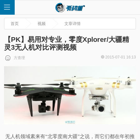
首页
视频
文章详情
【PK】易用对专业，零度Xplorer/大疆精
灵3无人机对比评测视频
首
2015-07-01 16:13
方查理
页
快
讯
评
测
无人机领域素来有“北零度南大疆”之说，而它们都在年初推