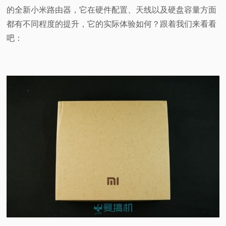
的全新小米路由器，它在硬件配置、天线以及硬盘容量方面
视
都有不同程度的提升，它的实际体验如何？跟着我们来看看
吧：
频
科
普
体
验
专
题