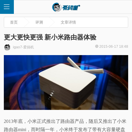
首页
评测
文章详情
更大更快更强 新小米路由器体验
2015-06-17 18:48
igao7-爱搞机
首
页
快
讯
评
2013年底，小米正式推出了路由器产品，随后又推出了小米
测
路由器mini，而时隔一年，小米终于发布了带有大容量硬盘