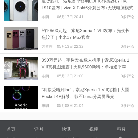
通货膨胀，索尼首个移动LOFIC传感器LYTIA
L910发布 | vivo X Fold6外观公布+无线电脑模式
布朗
06月17日 20:41
0条评论
约10500元起，索尼Xperia 1 VIII发布：光变长
焦没了 | 小米17 Max官宣
方查理
05月13日 22:32
0条评论
390万元起，宇树发布载人机甲 | 索尼Xperia 1
VIII真机图泄露 | 天玑9600新料：单核追平苹
果？
布朗
05月12日 21:00
0条评论
“我接受唔到lor”，索尼Xperia 1 VIII定档 | 大疆
Pocket 4P解禁、影石Luna分离屏曝光
布朗
05月08日 21:04
0条评论
首页
评测
快讯
视频
科普