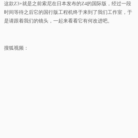
这款Z3+就是之前索尼在日本发布的Z4的国际版，经过一段
视
时间等待之后它的国行版工程机终于来到了我们工作室，于
是请跟着我们的镜头，一起来看看它有何改进吧。
频
科
搜狐视频：
普
体
验
专
题