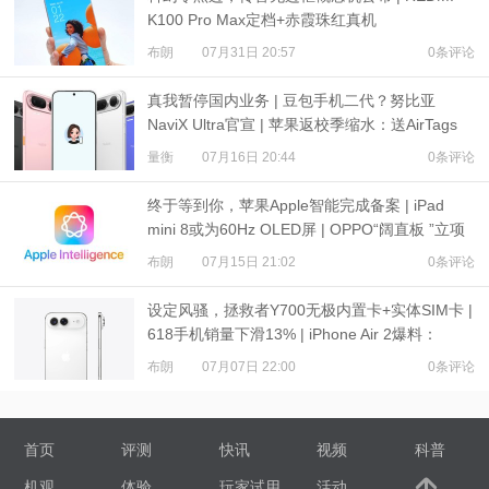
K100 Pro Max定档+赤霞珠红真机
布朗
07月31日 20:57
0条评论
真我暂停国内业务 | 豆包手机二代？努比亚
NaviX Ultra官宣 | 苹果返校季缩水：送AirTags
量衡
07月16日 20:44
0条评论
终于等到你，苹果Apple智能完成备案 | iPad
mini 8或为60Hz OLED屏 | OPPO“阔直板 ”立项
布朗
07月15日 21:02
0条评论
设定风骚，拯救者Y700无极内置卡+实体SIM卡 |
618手机销量下滑13% | iPhone Air 2爆料：
3500mAh电池
布朗
07月07日 22:00
0条评论
首页
评测
快讯
视频
科普
机观
体验
玩家试用
活动