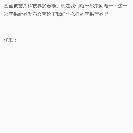
甚至被誉为科技界的春晚。现在我们就一起来回顾一下这一
视
次苹果新品发布会带给了我们什么样的苹果产品吧。
频
科
优酷：
普
体
验
专
题