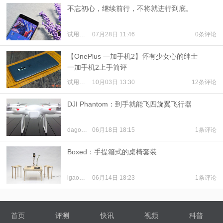
不忘初心，继续前行，不将就进行到底。
试用体验
07月28日 11:46
0条评论
【OnePlus 一加手机2】怀有少女心的绅士——
一加手机2上手简评
试用体验
10月03日 13:30
12条评论
DJI Phantom：到手就能飞四旋翼飞行器
dagongzai
06月18日 18:15
1条评论
Boxed：手提箱式的桌椅套装
igao7-郭晓龙
06月14日 18:23
1条评论
首页
评测
快讯
视频
科普