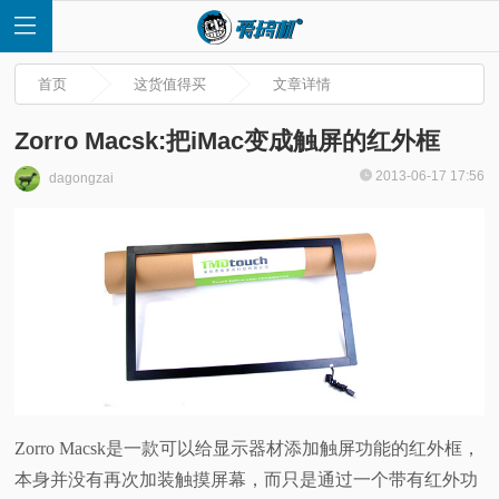
首页
这货值得买
文章详情
Zorro Macsk:把iMac变成触屏的红外框
2013-06-17 17:56
dagongzai
首
页
快
讯
评
Zorro Macsk是一款可以给显示器材添加触屏功能的红外框，
本身并没有再次加装触摸屏幕，而只是通过一个带有红外功
测