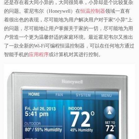
还是存在着大同小异的，大同很简单，小异却是个比较复杂
视
的问题。霍尼韦尔（Honeywell）在
恒温控制器
领域一直有
着很出色的表现
，尽可能地为用户解决用户对于家“小异”上
频
的问题，尽可能地让用户掌握关于家的一切，尽可能地为用
户营造一个更为温馨舒适的家庭环境。最近霍尼韦尔又推出
科
了一款全新的Wi-Fi可编程恒温控制器，可以在任何地方通过
智能手机的
应用程序
或计算机对其进行控制。
普
体
验
专
题