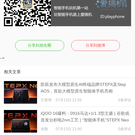
分享到朋友圈
分享到微博
-->
相关文章
阶跃发布大模型原生AI终端品牌STEPX及Step
AOS，首款大模型原生智能体手机亮相
方查理
07月13日 21:55
0条评论
iQOO 16爆料：0916马达+1/1.3型主摄 | 谷歌或
首发台积电2nm工艺 | “智能体手机”STEPX Neo
亮相
布朗
07月13日 21:40
0条评论