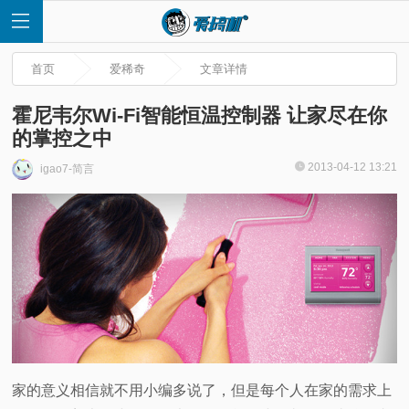
首页
爱稀奇
文章详情
霍尼韦尔Wi-Fi智能恒温控制器 让家尽在你
的掌控之中
首
2013-04-12 13:21
igao7-简言
页
快
讯
评
家的意义相信就不用小编多说了，但是每个人在家的需求上
测