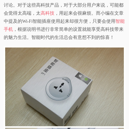
讨论。对于这些高科技产品，对于大部分用户来说，可能都
视
会觉得太高端，太
高科技
，用起来会很麻烦。而小编在文章
中提及的Wi-Fi智能插座使用起来却很方便，只要会使用
智能
频
手机
，根据说明书进行非常简单的设置就能享受高科技带来
的魅力生活。智能时代的生活总会有意想不到的惊喜！
科
普
体
验
专
题