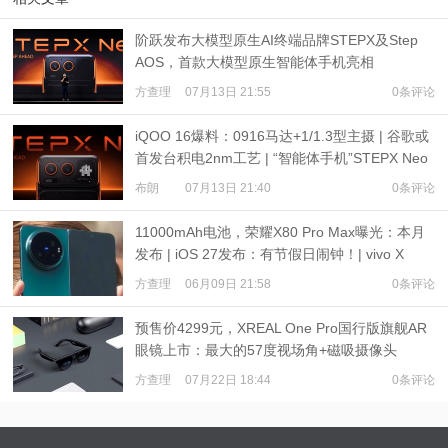
阶跃发布大模型原生AI终端品牌STEPX及Step
AOS，首款大模型原生智能体手机亮相
方查理
07月13日 21:55
0条评论
iQOO 16爆料：0916马达+1/1.3型主摄 | 谷歌或
首发台积电2nm工艺 | “智能体手机”STEPX Neo
亮相
布朗
07月13日 21:40
0条评论
11000mAh电池，荣耀X80 Pro Max曝光：本月
发布 | iOS 27发布：有节假日闹钟！| vivo X
Fold6四分屏预热
方查理
06月09日 21:58
0条评论
预售价4299元，XREAL One Pro国行版旗舰AR
眼镜上市：最大的57度视场角+磁吸摄像头
方查理
07月22日 18:44
0条评论