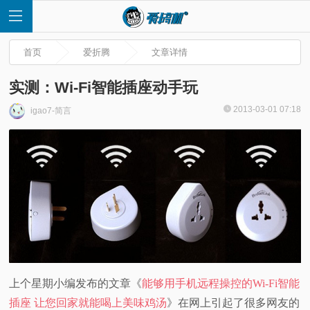
首页
爱折腾
文章详情
实测：Wi-Fi智能插座动手玩
2013-03-01 07:18
igao7-简言
首
页
快
讯
评
上个星期小编发布的文章《
能够用手机远程操控的Wi-Fi智能
测
插座 让您回家就能喝上美味鸡汤
》在网上引起了很多网友的