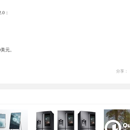
.0：
0美元。
分享：