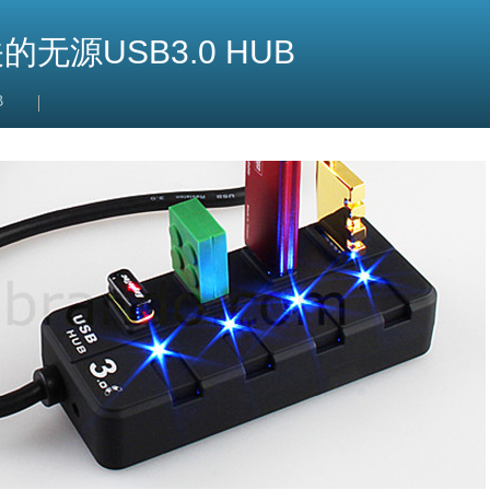
源USB3.0 HUB
B