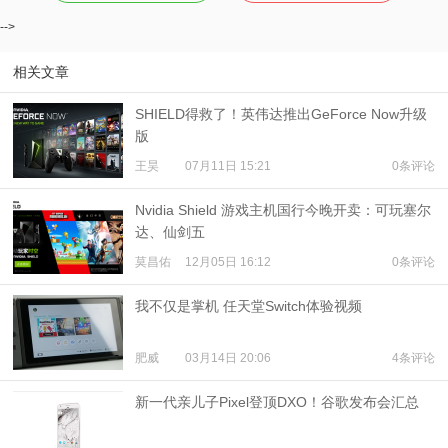
-->
相关文章
SHIELD得救了！英伟达推出GeForce Now升级
版
王昊
07月11日 15:21
0条评论
Nvidia Shield 游戏主机国行今晚开卖：可玩塞尔
达、仙剑五
莫昌佑
12月05日 16:12
0条评论
我不仅是掌机 任天堂Switch体验视频
肥威
03月14日 20:06
4条评论
新一代亲儿子Pixel登顶DXO！谷歌发布会汇总