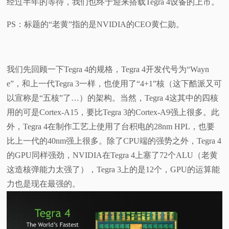
经过半年的等待，我们也终于迎来搭载Tegra 4设备的上市。
视
PS：标题的“老黄”指的是NVIDIA的CEO黄仁勋。
频
科
我们先回顾一下Tegra 4的规格，Tegra 4开发代号为“Wayn
e”，和上一代Tegra 3一样，也使用了“4+1”核（这下酷派又可
普
以宣称是“五核”了…）的架构。当然，Tegra 4这其中的四核
用的可是Cortex-A15，要比Tegra 3的Cortex-A9强上很多。此
体
外，Tegra 4在制作工艺上使用了台积电的28nm HPL，也要
比上一代的40nm强上很多。除了CPU端的强势之外，Tegra 4
验
的GPU同样强劲，NVIDIA在Tegra 4上塞了72个ALU（老黄
这造核弹能力太强了），Tegra 3上的是12个，GPU的运算能
专
力也是现在最强的。
题