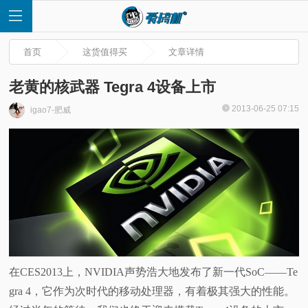
首页
这货值得买
文章详情
老黄的核武器 Tegra 4设备上市
2013-06-25 07:15
igao7-肥威
首
页
快
讯
评
在CES2013上，NVIDIA声势浩大地发布了新一代SoC——Te
gra 4，它作为次时代的移动处理器，有着极其强大的性能。
测