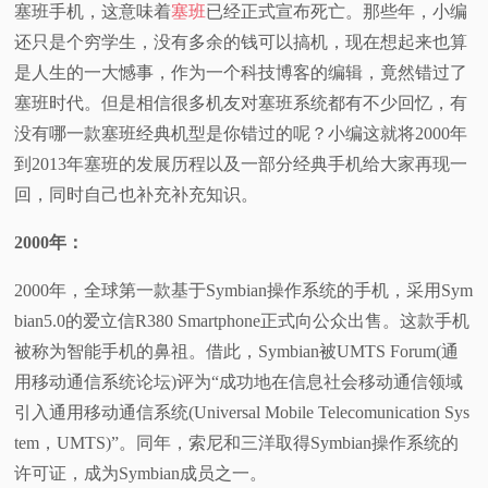
塞班手机，这意味着
塞班
已经正式宣布死亡。那些年，小编
视
还只是个穷学生，没有多余的钱可以搞机，现在想起来也算
是人生的一大憾事，作为一个科技博客的编辑，竟然错过了
频
塞班时代。但是相信很多机友对塞班系统都有不少回忆，有
没有哪一款塞班经典机型是你错过的呢？小编这就将2000年
科
到2013年塞班的发展历程以及一部分经典手机给大家再现一
回，同时自己也补充补充知识。
普
2000
年：
体
2000年，全球第一款基于Symbian操作系统的手机，采用Sym
验
bian5.0的爱立信R380 Smartphone正式向公众出售。这款手机
被称为智能手机的鼻祖。借此，Symbian被UMTS Forum(通
专
用移动通信系统论坛)评为“成功地在信息社会移动通信领域
引入通用移动通信系统(Universal Mobile Telecomunication Sys
题
tem，UMTS)”。同年，索尼和三洋取得Symbian操作系统的
许可证，成为Symbian成员之一。