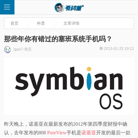
首页
科普
文章详情
那些年你有错过的塞班系统手机吗？
2013-01-25 19:12
igao7-简言
首
页
快
讯
评
昨天晚上，诺基亚在最新发布的2012年第四季度财报中确
认，去年发布的808
PureView
手机是
诺基亚
开发的最后一款
测