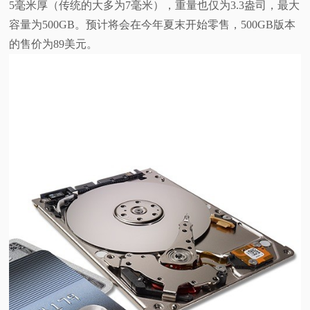
5毫米厚（传统的大多为7毫米），重量也仅为3.3盎司，最大
视
容量为500GB。预计将会在今年夏末开始零售，500GB版本
的售价为89美元。
频
科
普
体
验
专
题