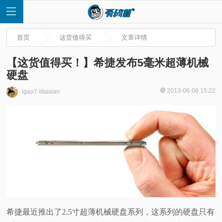
首页
这货值得买
文章详情
【这货值得买！】希捷发布5毫米超薄机械
硬盘
首
2013-06-06 15:22
igao7-litaixian
页
快
讯
评
希捷最近推出了2.5寸超薄机械硬盘系列，这系列的硬盘只有
测