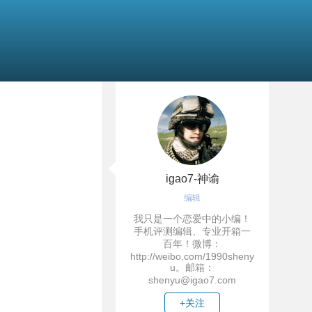
igao7-神谕
编辑
我只是一个恋爱中的小编！
手机评测编辑、专业开箱一
百年！微博：
http://weibo.com/1990sheny
u。邮箱：
shenyu@igao7.com
+关注