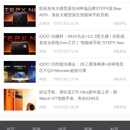
阶跃发布大模型原生AI终端品牌STEPX及Step
AOS，首款大模型原生智能体手机亮相
方查理
07月13日 21:55
0条评论
iQOO 16爆料：0916马达+1/1.3型主摄 | 谷歌或
首发台积电2nm工艺 | “智能体手机”STEPX Neo
亮相
布朗
07月13日 21:40
0条评论
iQOO 15性能沟通会：2K三星珠峰屏+自研电竞
芯片Q3+Monster超核引擎
布朗
09月23日 17:06
0条评论
好运手机，努比亚Z70 Ultra新年版上市：附
Watch GT智能手表，售价6299元
布朗
01月16日 16:20
0条评论
首页
评测
快讯
视频
科普