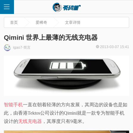
首页
爱稀奇
文章详情
Qimini 世界上最薄的无线充电器
2013-03-07 15:41
igao7-简言
首
页
快
讯
智能手机
一直在朝着轻薄的方向发展，其周边的设备也是如
此，由香港Tektos公司设计的Qimini就是一款专为智能手机
评
设计的
无线充电器
，其厚度只有9毫米。
测