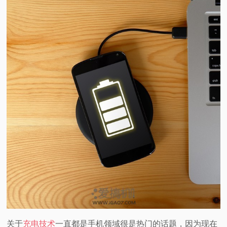
视
频
科
普
体
验
专
题
关于
充电技术
一直都是手机领域很是热门的话题，因为现在