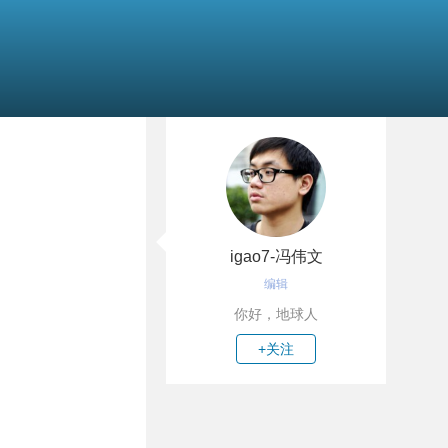
igao7-冯伟文
编辑
你好，地球人
+关注