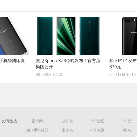
600手机登陆印度
索尼Xperia XZ3今晚发布！官方渲
松下P101发
染图公开
670元
08月30日 12:13
04月18日 16:19
友情链接：
雷锋网
|
超好玩
|
360社区
|
72变
联想手机社区
|
太火鸟
|
小米社区
|
i黑马