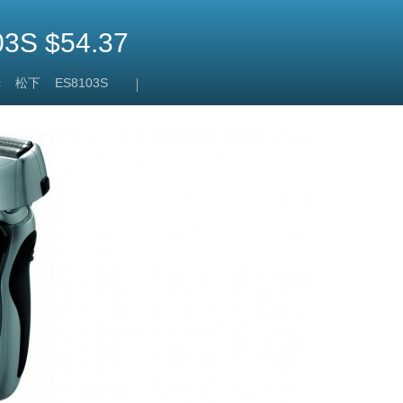
S $54.37
c
松下
ES8103S