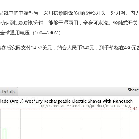
，是松下产品线中的中端型号，采用拱形瞬锋多面贴合3刀头。外刀网、
达到13000转/分钟。能够干湿两用，全身可水洗。轻触式开
球通用电压（100—240V）。
元，使用优惠卷后实际支付54.37美元，约合人民币340元，到手价格在43