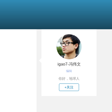
igao7-冯伟文
编辑
你好，地球人
+关注