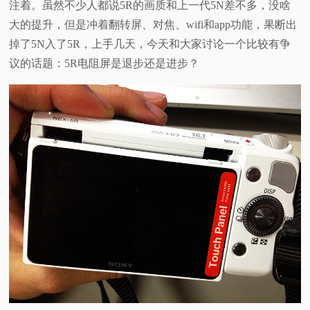
注着。虽然不少人都说5R的画质和上一代5N差不多，没啥
视
大的提升，但是冲着翻转屏、对焦、wifi和app功能，果断出
掉了5N入了5R，上手几天，今天和大家讨论一个比较有争
频
议的话题：5R电阻屏是退步还是进步？
科
普
体
验
专
题