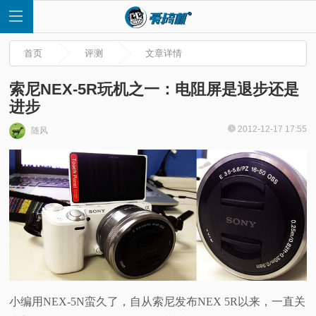
首页
评测
文章详情
索尼NEX-5R玩机之一：电阻屏是退步还是
进步
首
2012-12-17 17:55
随风
页
快
讯
评
小编用NEX-5N蛮久了，自从索尼发布NEX 5R以来，一直关
测