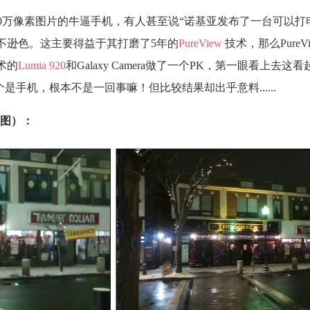
台可拍摄4100万像素图片的牛逼手机，有人甚至说“诺基亚发布了一台可以
不逊色。这主要得益于其打磨了5年的
PureView
技术，那么PureV
技术的
Lumia 920
和Galaxy Camera做了一个PK，第一眼看上去这
手机，根本不是一回事嘛！但比较结果却出乎意料......
图）：