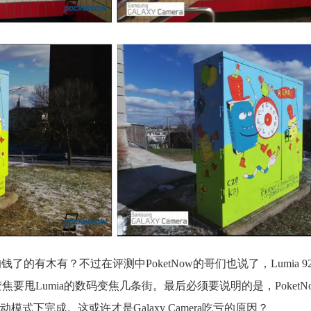
a的钱了的有木有？不过在评测中PoketNow的哥们也说了，Lumia 
光学变焦要甩Lumia的数码变焦几条街。最后必须要说明的是，Poket
下完成。这或许才是Galaxy Camera吃亏的原因？