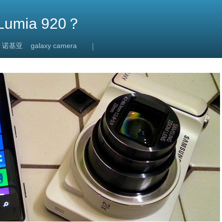
umia 920？
诺基亚
galaxy camera