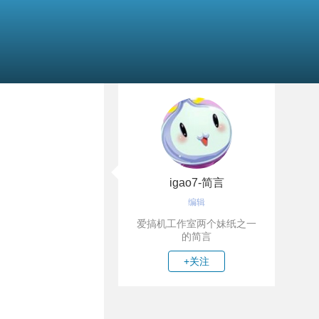
igao7-简言
编辑
爱搞机工作室两个妹纸之一
的简言
+关注