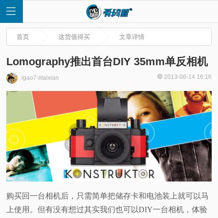
首页
这货值得买
文章详情
Lomography推出首台DIY 35mm单反相机
2013-06-14 16:16
igao7-litaixian
首
页
快
讯
评
购买回一台相机后，只需简单把储存卡和电池装上就可以马
上使用。但有没有想过其实我们也可以DIY一台相机，体验
测