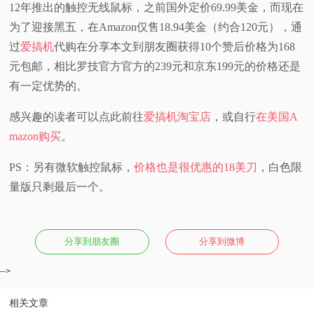
12年推出的触控无线鼠标，之前国外定价69.99美金，而现在
视
为了迎接黑五，在Amazon仅售18.94美金（约合120元），通
过
爱搞机
代购在分享本文到朋友圈获得10个赞后价格为168
频
元包邮，相比罗技官方官方的239元和京东199元的价格还是
有一定优势的。
科
感兴趣的读者可以点此前往
爱搞机淘宝店
，或自行
在美国A
普
mazon购买
。
体
PS：另有微软触控鼠标，
价格也是很优惠的18美刀
，白色限
量版只剩最后一个。
验
专
分享到朋友圈
分享到微博
题
-->
相关文章