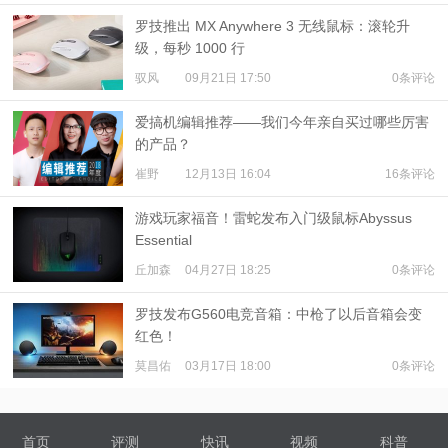
罗技推出 MX Anywhere 3 无线鼠标：滚轮升
级，每秒 1000 行
驭风
09月21日 17:50
0条评论
爱搞机编辑推荐——我们今年亲自买过哪些厉害
的产品？
崔野
12月13日 16:04
16条评论
游戏玩家福音！雷蛇发布入门级鼠标Abyssus
Essential
丘加森
04月27日 18:25
0条评论
罗技发布G560电竞音箱：中枪了以后音箱会变
红色！
莫昌佑
03月17日 18:00
0条评论
首页
评测
快讯
视频
科普