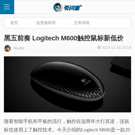
首页
这货值得买
文章详情
黑五前奏 Logitech M600触控鼠标新低价
2013-11-16 10:18
Master
首
页
快
讯
评
随着智能手机和平板的流行，触控在这两年大行其道，连鼠
标也使用上了触控技术。今天介绍的Logitech M600是一款20
测