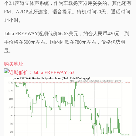
个2.1声道立体声系统，作为车载扬声器用妥妥的。其他还有
视
FM、A2DP蓝牙连接、语音提示。待机时间20天、通话时间
14小时。
频
Jabra FREEWAY近期低价66.63美元，约合人民币420元，到
科
手价格在500元左右。国内同款在780元左右，价格优势明
显。
普
购买地址
体
验
专
题