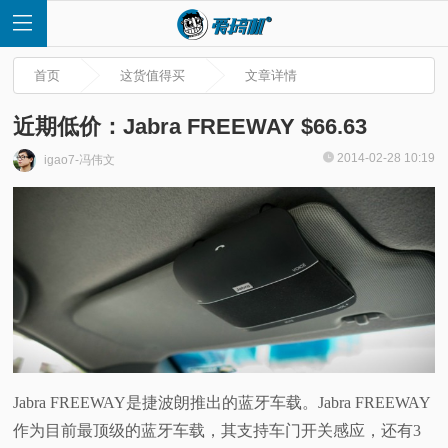
首页
这货值得买
文章详情
近期低价：Jabra FREEWAY $66.63
2014-02-28 10:19
igao7-冯伟文
首
页
快
讯
评
Jabra FREEWAY是捷波朗推出的蓝牙车载。Jabra FREEWAY
作为目前最顶级的蓝牙车载，其支持车门开关感应，还有3
测