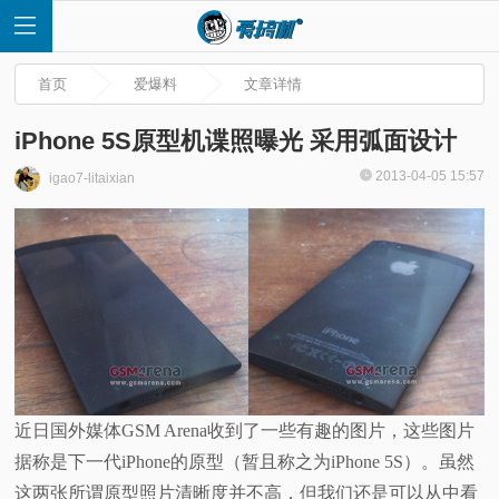
首页
爱爆料
文章详情
iPhone 5S原型机谍照曝光 采用弧面设计
2013-04-05 15:57
igao7-litaixian
首
页
快
讯
评
近日国外媒体GSM Arena收到了一些有趣的图片，这些图片
据称是下一代iPhone的原型（暂且称之为iPhone 5S）。虽然
测
这两张所谓原型照片清晰度并不高，但我们还是可以从中看