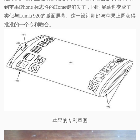
到苹果iPhone 标志性的Home键消失了，同时屏幕也变成了
视
类似与Lumia 920的弧面屏幕。这一设计刚好与苹果上周获得
批准的一个专利吻合。
频
科
普
体
验
专
题
苹果的专利草图