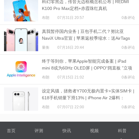
科幻零黑边，传音无边框概念机公布 | REDMI
K100 Pro Max定档+赤霞珠红真机
布朗
07月31日 20:57
0条评论
真我暂停国内业务 | 豆包手机二代？努比亚
NaviX Ultra官宣 | 苹果返校季缩水：送AirTags
量衡
07月16日 20:44
0条评论
终于等到你，苹果Apple智能完成备案 | iPad
mini 8或为60Hz OLED屏 | OPPO“阔直板 ”立项
布朗
07月15日 21:02
0条评论
设定风骚，拯救者Y700无极内置卡+实体SIM卡 |
618手机销量下滑13% | iPhone Air 2爆料：
3500mAh电池
布朗
07月07日 22:00
0条评论
首页
评测
快讯
视频
科普