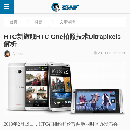
首页
科普
文章详情
HTC新旗舰HTC One拍照技术Ultrapixels
解析
首
2013-02-19 23:36
Master
页
快
讯
评
2013年2月19日，HTC在纽约和伦敦两地同时举办发布会，
测