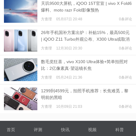
天玑9500大屏机，iQOO 15T官宣 | vivo X Fold6
爆料、moto razr Fold影像预热
方查理
05月07日 20:48
0条评论
26年手机国补方案出炉：补贴15%，最高500元
| iQOO Z11 Turbo外观公布、X300 Ultra或取消
拍照键
方查理
12月30日 20:30
0条评论
数毛党狂喜，vivo X100 Ultra体验+简单拍照对
比：2亿像素真·望远镜长焦
方查理
05月24日 21:36
0条评论
1299到4599元，拍照手机推荐：长焦难觅，黎
明前的黑暗
方查理
10月09日 21:03
0条评论
首页
评测
快讯
视频
科普