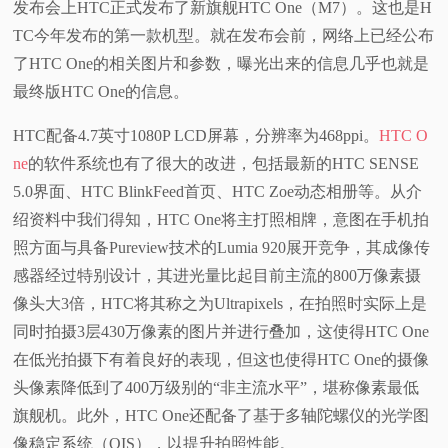
发布会上HTC正式发布了新旗舰HTC One（M7）。这也是H
视
TC今年发布的第一款机型。就在发布会前，网络上已经公布
了HTC One的相关图片和参数，曝光出来的信息几乎也就是
频
最终版HTC One的信息。
科
HTC配备4.7英寸1080P LCD屏幕，分辨率为468ppi。
HTC O
ne
的软件系统也有了很大的改进，包括最新的HTC SENSE
普
5.0界面、HTC BlinkFeed首页、HTC Zoe动态相册等。从介
绍资料中我们得知，HTC One将主打照相牌，意图在手机拍
体
照方面与具备Pureview技术的Lumia 920展开竞争，其成像传
感器经过特别设计，其进光量比起目前主流的800万像素摄
验
像头大3倍，HTC将其称之为Ultrapixels，在拍照时实际上是
同时拍摄3层430万像素的图片并进行叠加，这使得HTC One
专
在低光拍摄下有着良好的表现，但这也使得HTC One的摄像
题
头像素降低到了400万级别的“非主流水平”，堪称像素最低
旗舰机。此外，HTC One还配备了基于多轴陀螺仪的光学图
像稳定系统（OIS），以提升拍照性能。