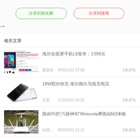
分享到朋友圈
分享到微博
-->
相关文章
海尔全面屏手机L8发布：1399元
莫昌佑
05月13日 17:08
1条评论
18W双向快充 海尔推出无线充电宝
王昊
11月15日 16:31
0条评论
路由中的“六脉神剑”Motorola摩路由M2体验
试用体验
05月02日 13:11
0条评论