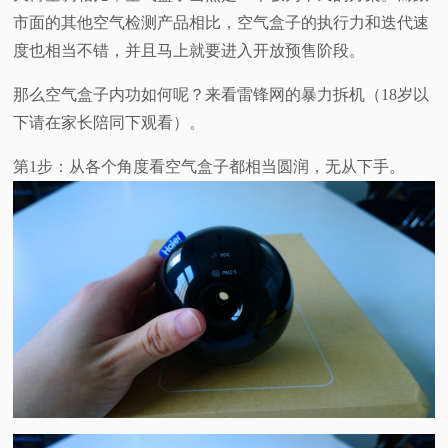
市面的其他空气检测产品相比，空气盒子的执行力和迭代速
视
度也相当不错，并且马上就要进入开放预售阶段。
频
那么空气盒子内功如何呢？来看雷锋网的暴力拆机（18岁以
下请在家长陪同下观看）。
科
第1步：从各个角度看空气盒子都相当圆润，无从下手。
普
体
验
专
题