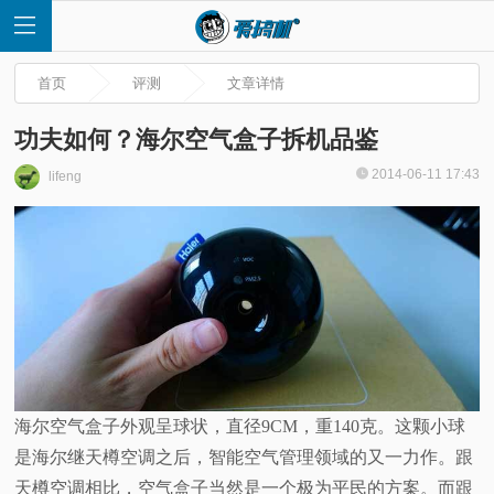
首页
评测
文章详情
功夫如何？海尔空气盒子拆机品鉴
2014-06-11 17:43
lifeng
首
页
快
讯
评
海尔空气盒子外观呈球状，直径9CM，重140克。这颗小球
是海尔继天樽空调之后，智能空气管理领域的又一力作。跟
测
天樽空调相比，空气盒子当然是一个极为平民的方案。而跟