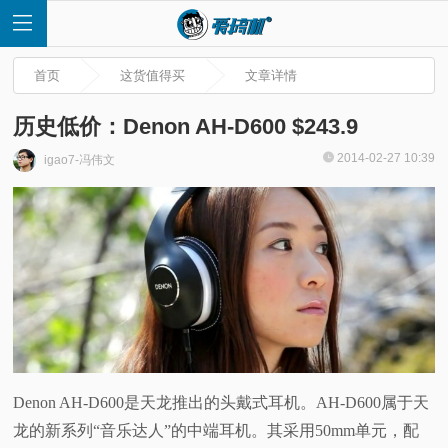
首页
这货值得买
文章详情
历史低价：Denon AH-D600 $243.9
2014-02-27 10:39
igao7-冯伟文
首
页
快
讯
评
Denon AH-D600是天龙推出的头戴式耳机。AH-D600属于天
龙的新系列“音乐达人”的中端耳机。其采用50mm单元，配
测