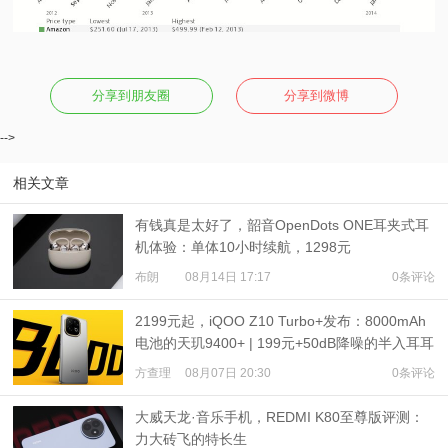
分享到朋友圈
分享到微博
-->
相关文章
有钱真是太好了，韶音OpenDots ONE耳夹式耳
机体验：单体10小时续航，1298元
布朗
08月14日 17:17
0条评论
2199元起，iQOO Z10 Turbo+发布：8000mAh
电池的天玑9400+ | 199元+50dB降噪的半入耳耳
机发布
方查理
08月07日 20:30
0条评论
大威天龙·音乐手机，REDMI K80至尊版评测：
力大砖飞的特长生