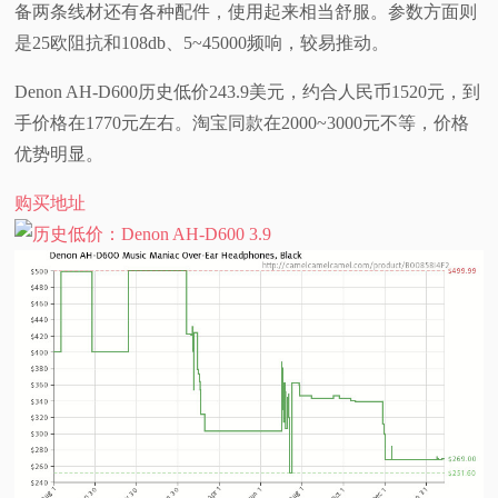
备两条线材还有各种配件，使用起来相当舒服。参数方面则
视
是25欧阻抗和108db、5~45000频响，较易推动。
Denon AH-D600历史低价243.9美元，约合人民币1520元，到
频
手价格在1770元左右。淘宝同款在2000~3000元不等，价格
科
优势明显。
购买地址
普
体
验
专
题