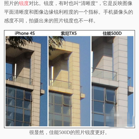
照片的
锐度
对比。锐度，有时也叫“清晰度”，它是反映图像
视
平面清晰度和图像边缘锐利程度的一个指标。手机摄像头的
感度不同，拍摄出来的照片锐度也不一样。
频
科
普
体
验
专
题
很显然，佳能500D的照片锐度更好。