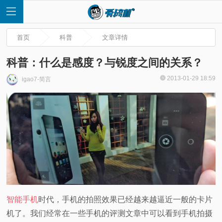
首页
科普
文章详情
科普：什么是感度？与锐度之间的关系？
2013-01-29 18:59
igao7-简言
首
页
快
讯
评
智能手机
时代，手机的拍照效果已经越来越逼近一般的卡片
机了。我们经常在一些手机的评测文章中可以看到手机拍摄
测