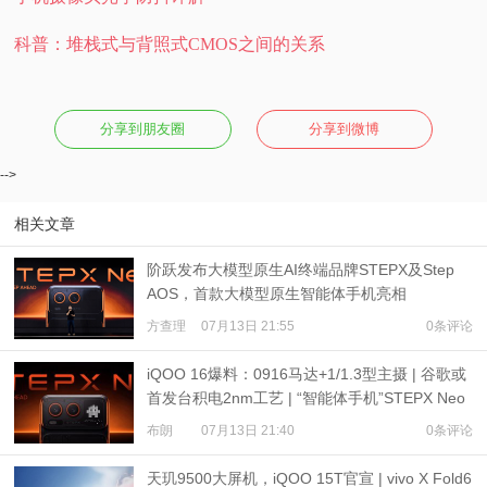
科普：堆栈式与背照式CMOS之间的关系
分享到朋友圈
分享到微博
-->
相关文章
阶跃发布大模型原生AI终端品牌STEPX及Step
AOS，首款大模型原生智能体手机亮相
方查理
07月13日 21:55
0条评论
iQOO 16爆料：0916马达+1/1.3型主摄 | 谷歌或
首发台积电2nm工艺 | “智能体手机”STEPX Neo
亮相
布朗
07月13日 21:40
0条评论
天玑9500大屏机，iQOO 15T官宣 | vivo X Fold6