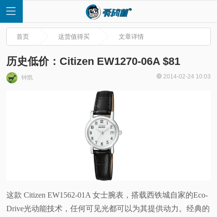
首页
这货值得买
文章详情
历史低价：Citizen EW1270-06A $81
2014-02-24 10:03
钟凯
首
页
快
讯
评
这款 Citizen EW1562-01A 女士腕表，搭载西铁城自家的Eco-
Drive光动能技术，任何可见光都可以为其提供动力。经典的
测