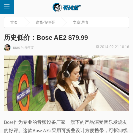
首页
这货值得买
文章详情
历史低价：Bose AE2 $79.99
2014-02-21 10:16
igao7-冯伟文
首
页
快
讯
评
Bose作为专业的音频设备厂家，旗下的产品深受音乐发烧友
测
的好评。这款Bose AE2采用可折叠设计方便携带，可拆卸线