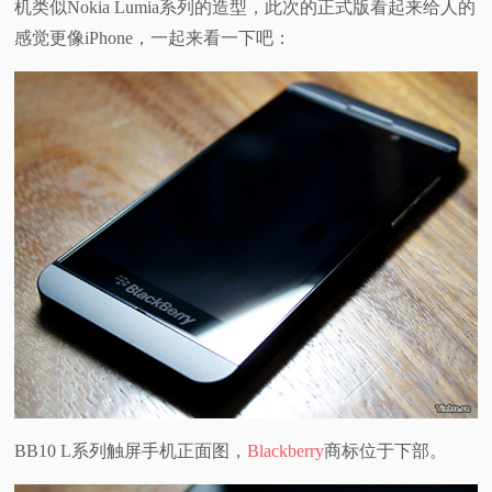
机类似Nokia Lumia系列的造型，此次的正式版看起来给人的
视
感觉更像iPhone，一起来看一下吧：
频
科
普
体
验
专
题
BB10 L系列触屏手机正面图，
Blackberry
商标位于下部。