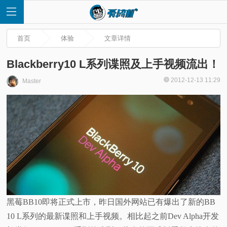
首页
体验
文章详情
Blackberry10 L系列谍照及上手视频流出！
2012-12-13 11:29
Master
首
页
快
讯
评
黑莓BB10即将正式上市，昨日国外网站已有爆出了新的BB
10 L系列的最新谍照和上手视频。相比起之前Dev Alpha开发
测