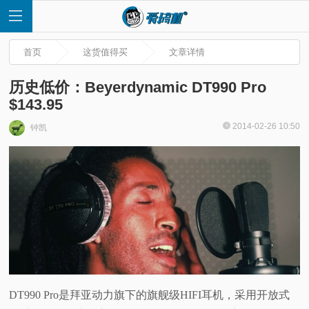
首页
这货值得买
文章详情
历史低价：Beyerdynamic DT990 Pro
$143.95
首
2014-02-26 10:50
钟凯
页
快
讯
评
DT990 Pro是拜亚动力旗下的旗舰级HIFI耳机，采用开放式
测