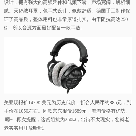
设计，拥有强大的高频延伸和低频下潜，声场宽阔，解析细
视
腻。天鹅绒耳罩，包耳式设计，佩戴舒适。德国手工制作保
证了高品质，整体用料也非常厚道扎实。由于阻抗高达250
频
Ω，所以音源方面最好配备一款耳放。
科
普
体
验
专
美亚现报价147.85美元为历史低价，折合人民币约885元，到
手价在1050左右。同款京东报价1689元，海淘价格有优势。
题
嗯~ 再次提醒，这货阻抗为250Ω，出街不太现实，您就老
老实实用耳放听吧。