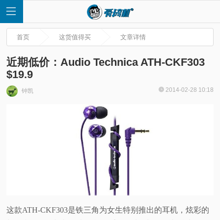
首页
这货值得买
文章详情
近期低价：Audio Technica ATH-CKF303
$19.9
首
2014-02-28 10:18
钟凯
页
快
讯
评
这款ATH-CKF303是铁三角为女生特别推出的耳机，炫彩的
测