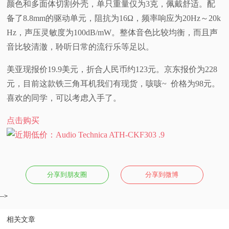
颜色和多面体切割外壳，单只重量仅为3克，佩戴舒适。配
视
备了8.8mm的驱动单元，阻抗为16Ω，频率响应为20Hz～20k
Hz，声压灵敏度为100dB/mW。整体音色比较均衡，而且声
频
音比较清澈，聆听日常的流行乐等足以。
科
美亚现报价19.9美元，折合人民币约123元。京东报价为228
元，目前这款铁三角耳机我们有现货，咳咳~ 价格为98元。
普
喜欢的同学，可以考虑入手了。
体
点击购买
验
专
分享到朋友圈
分享到微博
题
-->
相关文章