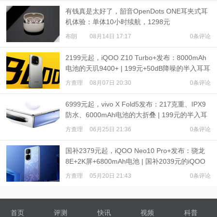
有钱真是太好了，韶音OpenDots ONE耳夹式耳
机体验：单体10小时续航，1298元
布朗
08月14日 17:17
0条评论
2199元起，iQOO Z10 Turbo+发布：8000mAh
电池的天玑9400+ | 199元+50dB降噪的半入耳耳
机发布
方查理
08月07日 20:30
0条评论
6999元起，vivo X Fold5发布：217克重、IPX9
防水、6000mAh电池的大折叠 | 199元的半入耳
降噪耳机
方查理
06月25日 21:36
0条评论
国补2379元起，iQOO Neo10 Pro+发布：骁龙
8E+2K屏+6800mAh电池 | 国补2039元的iQOO
Pad5系列发布
方查理
05月20日 21:43
0条评论
首页
评测
快讯
视频
科普