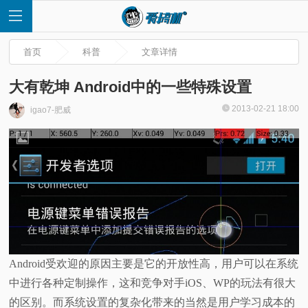
首页
科普
文章详情
大有乾坤 Android中的一些特殊设置
2013-02-21 18:00
igao7-肥威
首
页
快
讯
评
Android受欢迎的原因主要是它的开放性高，用户可以在系统
中进行各种定制操作，这和竞争对手iOS、WP的玩法有很大
测
的区别。而系统设置的复杂化带来的当然是用户学习成本的