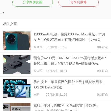
分享到朋友圈
分享到微博
-->
相关文章
11000mAh电池，荣耀X80 Pro Max曝光：本月
发布 | iOS 27发布：有节假日闹钟！| vivo X
Fold6四分屏预热
方查理
06月09日 21:58
0条评论
预售价4299元，XREAL One Pro国行版旗舰AR
眼镜上市：最大的57度视场角+磁吸摄像头
方查理
07月22日 18:44
0条评论
彷如没上，苹果官网的国补上线 | 默默改回来，
iOS 26 Beta 2推送
布朗
06月24日 21:26
0条评论
旗舰小平板，REDMI K Pad官宣 | 不跟进，
ColorOS陈希评论苹果iOS 26