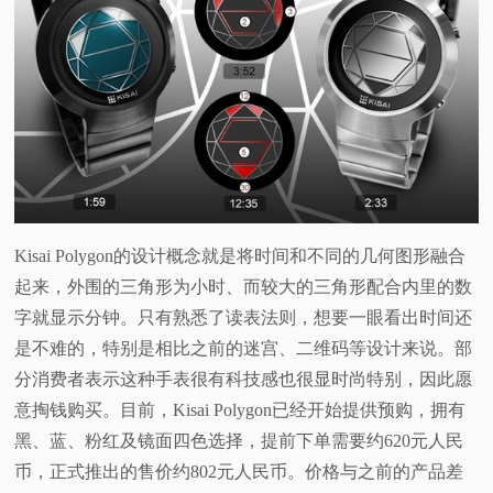
视
频
科
普
体
Kisai Polygon的设计概念就是将时间和不同的几何图形融合
起来，外围的三角形为小时、而较大的三角形配合内里的数
验
字就显示分钟。只有熟悉了读表法则，想要一眼看出时间还
是不难的，特别是相比之前的迷宫、二维码等设计来说。部
专
分消费者表示这种手表很有科技感也很显时尚特别，因此愿
意掏钱购买。目前，Kisai Polygon已经开始提供预购，拥有
题
黑、蓝、粉红及镜面四色选择，提前下单需要约620元人民
币，正式推出的售价约802元人民币。价格与之前的产品差