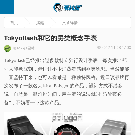
首页
搞趣
文章详情
Tokyoflash和它的另类概念手表
2012-11-28 17:03
igao7-张召林
首
Tokyoflash已经推出过多款特立独行设计手表，每次推出都
让人印象深刻，但也让不少消费者感到匪夷所思。当然能够
页
一直坚持下来，也可以看做是一种独特风格。近日该品牌再
快
次发布了一款名为Kisai Polygon的产品，设计方式不必多
说，自然是一眼难辨时间，用主流的说法就叫“防偷窥必
讯
备”，不妨看一下这款产品。
评
测