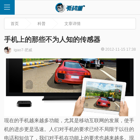
首页
科普
文章详情
手机上的那些不为人知的传感器
2012-11-15 17:38
igao7-肥威
首
页
快
讯
评
现在的手机越来越多功能，尤其是移动互联网的发展，使手
机的进步更是迅速。人们对手机的要求已经不局限于以往的
测
电话和短信了，我们对手机在功能上的要求也越来越多。现