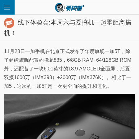
线下体验会:本周六与爱搞机一起零距离搞
机！
11月28日一加手机在北京正式发布了年度旗舰一加5T，除
首
了延续旗舰配置的骁龙835，6/8GB RAM+64/128GB ROM
外，还配备了一块6.01英寸的18:9 AMOLED全面屏，后置
页
双摄1600万（IMX398）+2000万（IMX376K）。相比于一
加5，这次的一加5T是一次更全面的提升和进化。
快
讯
评
测