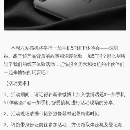
视
频
科
本周六爱搞机将举行一加手机5T线下体验会——深圳
普
站。想了解产品背后的故事和深度体验一加5T吗？那么别错
过了我们的线下体验活动，赶快报名周六和搞机的小伙伴们
体
一起来愉快的玩耍吧！
验
【活动要求】
1、活动期间，请记得在新浪微博上加入微博话题#一加手机
专
5T体验会# @一加手机 @爱搞机 进行活动现场的分享。
题
2、活动现场请携带摄影摄像器材记录精彩时刻
3、请携带身份证前往参加活动，方便领取体验机及登记领