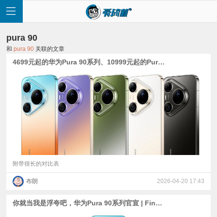
pura 90
和
pura 90
关联的文章
4699元起的华为Pura 90系列、10999元起的Pura X Max大阔折发布【附多旗舰对比】
首
页
快
讯
附带很长的对比表
布朗
2026-04-20 17:43
评
你就当我是浮夸吧，华为Pura 90系列官宣 | Find X9s Pro外观公布+颜色OS半年更新定档
测