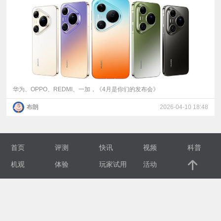
视
频
科
普
华为、OPPO、REDMI、一加，《4月是你们的发布会》
布朗
2026-04-10 18:48
体
验
首页
评测
快讯
视频
科普
专
机观
体验
玩家试用
活动
题