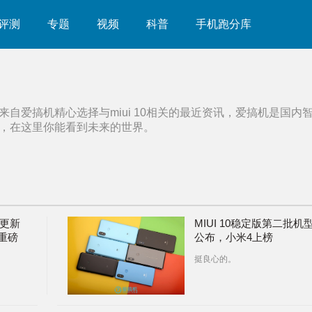
评测
专题
视频
科普
手机跑分库
来自爱搞机精心选择与
miui 10
相关的最近资讯，爱搞机是国内
，在这里你能看到未来的世界。
于更新
MIUI 10稳定版第二批机
重磅
公布，小米4上榜
挺良心的。