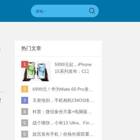
全站
热门文章
智
1
5999元起，iPhone
15系列发布：C口
+钛合金+全员灵动岛
+5倍潜望长焦
2
6999元！华为Mate 60 Pro发布：麒麟9000S+卫星通话 (附初步跑分)
型
3
天差地别，手机相机CMOS传感器实际面积对比
4
科普：微信备份方案+电脑版丢失数据恢复指南
5
战个痛快，小米13 Ultra、Find X6 Pro、vivo X90 Pro+、小米12SU拍照横评
6
故宫发布手机！价格外观双重逆天！