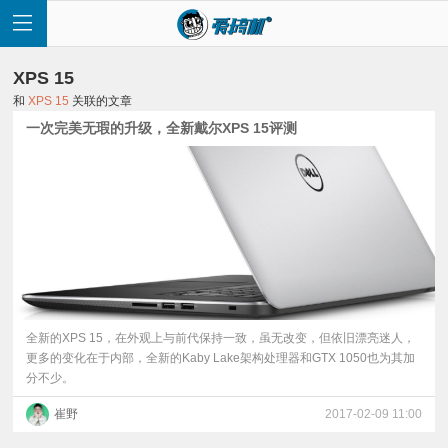
XPS 15
和
XPS 15
关联的文章
一次完美无瑕的升级，全新戴尔XPS 15评测
首
页
快
讯
全新的XPS 15，在外观上与前代保持一致，虽无改变，但依旧漂亮迷人，
更多的变化在于内部，全新的Kaby Lake架构处理器和GTX 1050也为其加
分不少。
评
崔野
2017-02-09 11:00
测