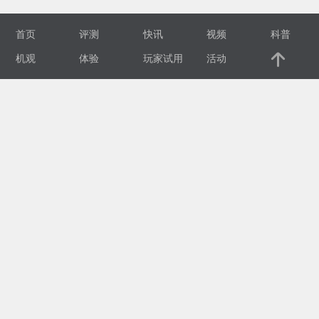
视
首页
评测
快讯
视频
科普
频
机观
体验
玩家试用
活动
科
普
体
验
专
题