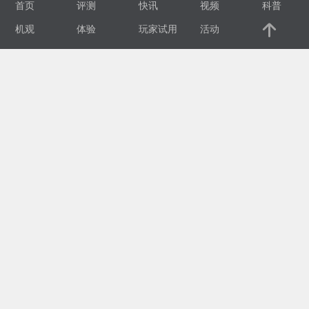
首页
评测
快讯
视频
科普
视
机观
体验
玩家试用
活动
频
科
普
体
验
专
题