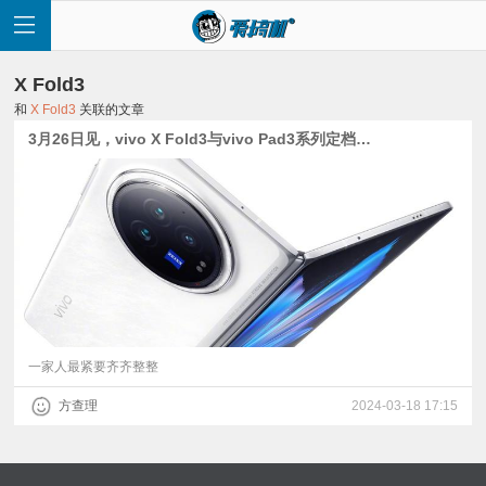
X Fold3
和
X Fold3
关联的文章
3月26日见，vivo X Fold3与vivo Pad3系列定档 | 天玑9300与骁龙8s Gen 3平板来了
首
页
快
讯
一家人最紧要齐齐整整
方查理
2024-03-18 17:15
评
测