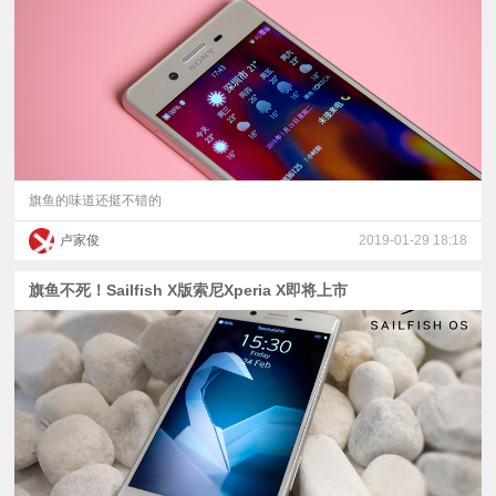
视
频
科
普
旗鱼的味道还挺不错的
卢家俊
2019-01-29 18:18
体
旗鱼不死！Sailfish X版索尼Xperia X即将上市
验
专
题