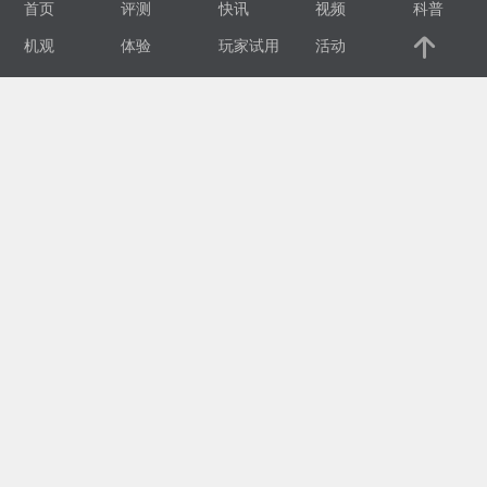
首页
评测
快讯
视频
科普
视
机观
体验
玩家试用
活动
频
科
普
体
验
专
题