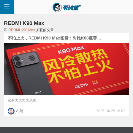
REDMI K90 Max
和
REDMI K90 Max
关联的文章
不怕上火，REDMI K90 Max图赏：对比K80至尊、Turbo 5 Max
首
页
快
讯
它有大大大大风扇
布朗
2026-04-29 18:02
评
测