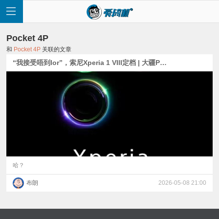
Pocket 4P
和
Pocket 4P
关联的文章
“我接受唔到lor”，索尼Xperia 1 VIII定档 | 大疆Pocket 4P解禁、影石Luna分离屏曝光
首
页
快
讯
哈？
布朗
2026-05-08 21:00
评
测