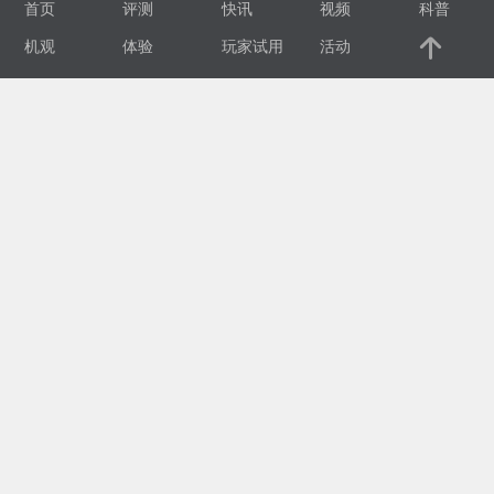
首页
评测
快讯
视频
科普
视
机观
体验
玩家试用
活动
频
科
普
体
验
专
题