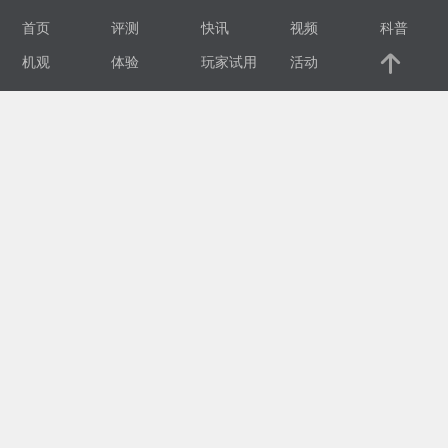
首页
评测
快讯
视频
科普
视
机观
体验
玩家试用
活动
频
科
普
体
验
专
题