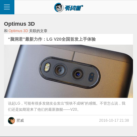
Optimus 3D
和
Optimus 3D
关联的文章
“脑洞君”最新力作：LG V20全国首发上手体验
首
页
快
讯
​说起LG，可能有很多发烧友会发出“恨铁不成钢”的感慨。不管怎么说，我
们还是如期迎来了他们的最新旗舰——V20。
评
肥威
2016-10-17 21:38
测