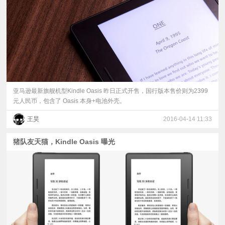
视
频
科
普
亚马逊最新旗舰机型Kindle Oasis 昨日正式开售，国行版本售价则为2399
元人民币，包含了 Oasis 本身+电池外壳。
体
王昊
2016-04-14 11:33
验
猪队友天猫，Kindle Oasis 曝光
专
题