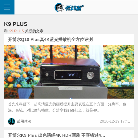
K9 PLUS
和
K9 PLUS
关联的文章
开博尔Q10 Plus真4K蓝光播放机全方位评测
首
页
快
讯
首先来科普下：超高清蓝光的画质提升主要表现在五个方面：分辨率、色
深、色域、对比度与帧数。分辨率我们都知道，就是4K。
评
试用体验
2016-12-19 17:41
测
开博尔K9 Plus 出色演绎4K HDR画质 不容错过4K蓝光机深度评测