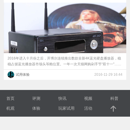
视
频
科
普
2016年进入十月份之后，开博尔连续推出数款全新4K蓝光硬盘播放器，稳
稳占据蓝光播放器市场头等舱位置。一年一次天猫网购剁手节“双十一”……
体
试用体验
2016-11-29 16:44
验
专
首页
评测
快讯
视频
科普
机观
体验
玩家试用
活动
题