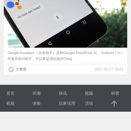
视
频
科
普
Google Assistant （谷歌助手）是和Google Pixel/Pixel XL、Android 7.0一
同发布的AI助手，可以算是强化版的Goog
体
方查理
2017-02-27 10:24
验
首页
评测
快讯
视频
科普
专
机观
体验
玩家试用
活动
题