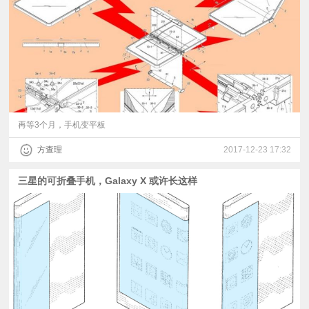
视
频
科
普
再等3个月，手机变平板
方查理
2017-12-23 17:32
体
三星的可折叠手机，Galaxy X 或许长这样
验
专
题