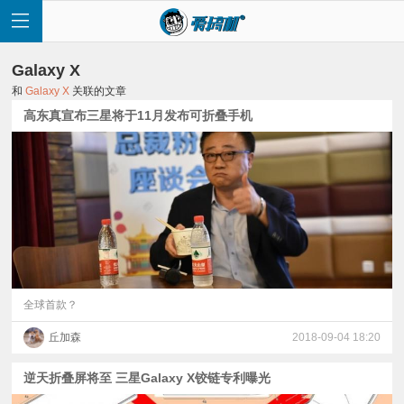
Galaxy X
和
Galaxy X
关联的文章
高东真宣布三星将于11月发布可折叠手机
首
页
快
讯
全球首款？
丘加森
2018-09-04 18:20
评
逆天折叠屏将至 三星Galaxy X铰链专利曝光
测