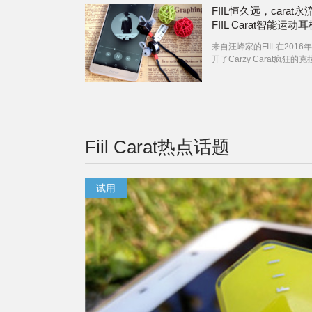
FIIL恒久远，carat永
FIIL Carat智能运动
来自汪峰家的FIIL在2016
开了Carzy Carat疯狂的
发布会，我们通过这次真人
布会了解到这款新品耳机的
及FIIL Cara
Fiil Carat
热点话题
试用