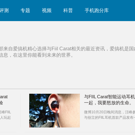
评测
专题
视频
科普
手机跑分库
部来自爱搞机精心选择与
Fiil Carat
相关的最近资讯，爱搞机是国
信息，在这里你能看到未来的世界。
rat
与FIIL Carat智能运动耳机
验
一起，我要怒放的生命。
峰FIIL
微博10月20日晚间消息，汪峰
人玩起
与创立的FIIL耳机首款产品发布
场来说
周年之际，FIIL Carat是FIIL推
动型耳
下首款的运动耳机之一，售价为
499元，它的全名叫