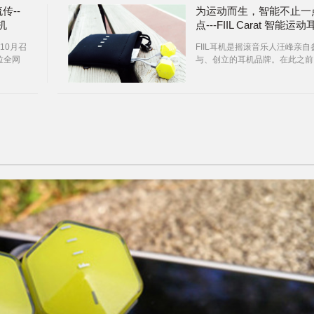
流传--
为运动而生，智能不止一
耳机
点---FIIL Carat 智能运动
机
年10月召
FIIL耳机是摇滚音乐人汪峰亲自
克拉全网
与、创立的耳机品牌。在此之前
秀的发
经发布了多款耳机，至于耳机怎
特点以
样，小猴一直没有机会体验，所
不便发表言论。