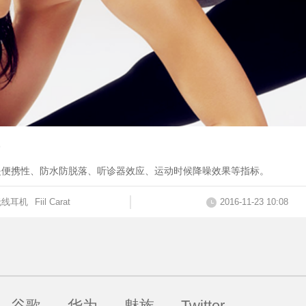
是便携性、防水防脱落、听诊器效应、运动时候降噪效果等指标。
无线耳机
Fiil Carat
2016-11-23 10:08
谷歌
华为
魅族
Twitter