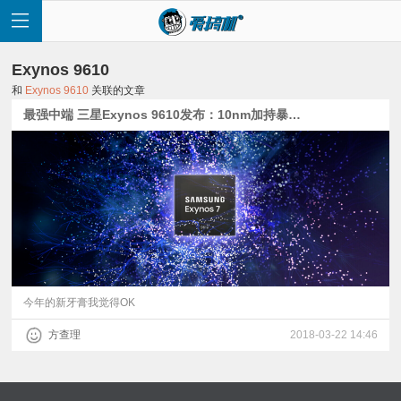
Exynos 9610
和
Exynos 9610
关联的文章
最强中端 三星Exynos 9610发布：10nm加持暴虐骁龙660
首
页
快
讯
今年的新牙膏我觉得OK
方查理
2018-03-22 14:46
评
测