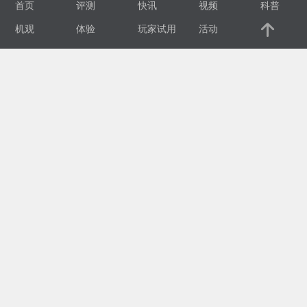
首页
评测
快讯
视频
科普
视
机观
体验
玩家试用
活动
频
科
普
体
验
专
题