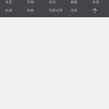
首页
评测
快讯
视频
科普
视
机观
体验
玩家试用
活动
频
科
普
体
验
专
题